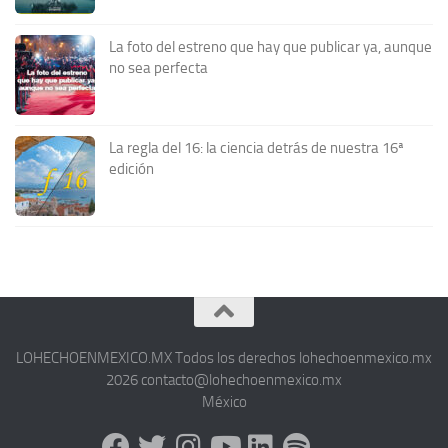
La foto del estreno que hay que publicar ya, aunque
no sea perfecta
La regla del 16: la ciencia detrás de nuestra 16ª
edición
LOHECHOENMEXICO.MX Todos los derechos lohechoenmexico.mx
2026 contacto@lohechoenmexico.mx
México