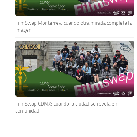
FilmSwap Monterrey: cuando otra mirada completa la
imagen
FilmSwap CDMX: cuando la ciudad se revela en
comunidad