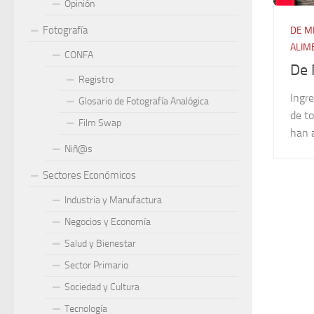
Opinión
Fotografía
DE M
ALIM
CONFA
De 
Registro
Ingre
Glosario de Fotografía Analógica
de to
Film Swap
han a
Niñ@s
Sectores Económicos
Industria y Manufactura
Negocios y Economía
Salud y Bienestar
Sector Primario
Sociedad y Cultura
Tecnología