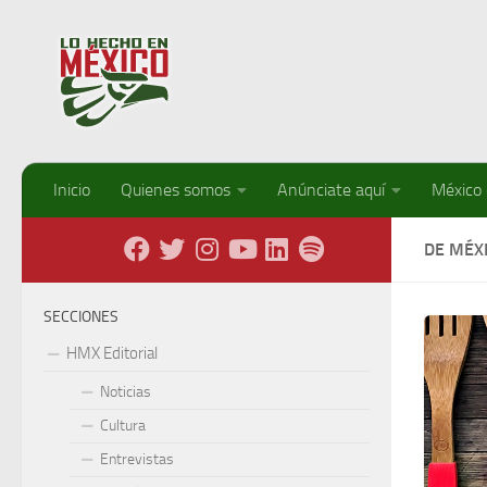
Debajo del contenido
Inicio
Quienes somos
Anúnciate aquí
México
DE MÉX
SECCIONES
HMX Editorial
Noticias
Cultura
Entrevistas