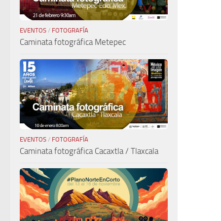
EVENTOS
/
FOTOGRAFÍA
Caminata fotográfica Metepec
EVENTOS
/
FOTOGRAFÍA
Caminata fotográfica Cacaxtla / Tlaxcala