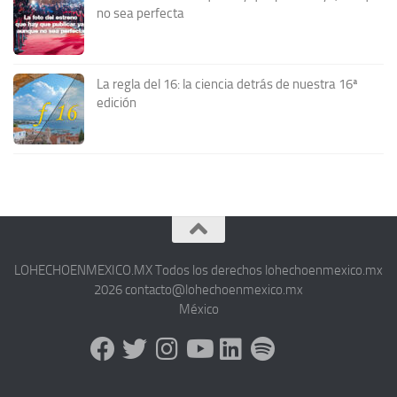
no sea perfecta
La regla del 16: la ciencia detrás de nuestra 16ª
edición
LOHECHOENMEXICO.MX Todos los derechos lohechoenmexico.mx
2026 contacto@lohechoenmexico.mx
México