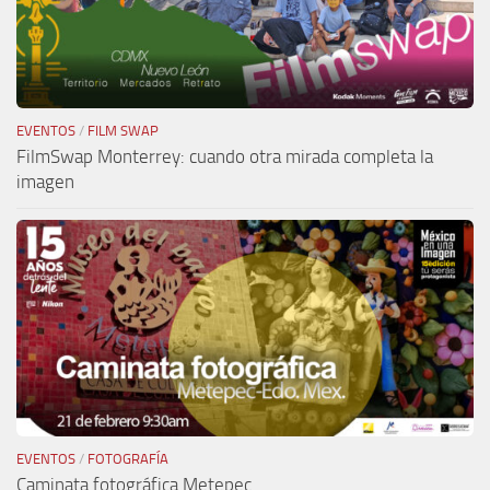
EVENTOS
/
FILM SWAP
FilmSwap Monterrey: cuando otra mirada completa la
imagen
EVENTOS
/
FOTOGRAFÍA
Caminata fotográfica Metepec