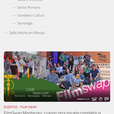
Sector Primario
Sociedad y Cultura
Tecnología
Sello Hecho en México
EVENTOS
/
FILM SWAP
FilmSwap Monterrey: cuando otra mirada completa la