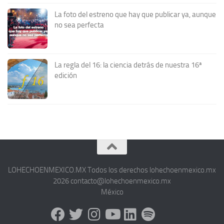
La foto del estreno que hay que publicar ya, aunque
no sea perfecta
La regla del 16: la ciencia detrás de nuestra 16ª
edición
LOHECHOENMEXICO.MX Todos los derechos lohechoenmexico.mx
2026 contacto@lohechoenmexico.mx
México