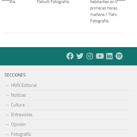
Fotografía
Tlahuilli Fotografía
habitantes en las
primeras horas de la
mañana / Tlahuilli
Fotografía
SECCIONES
HMX Editorial
Noticias
Cultura
Entrevistas
Opinión
Fotografía