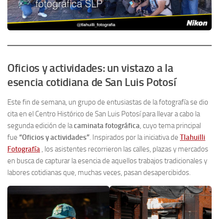
Oficios y actividades: un vistazo a la
esencia cotidiana de San Luis Potosí
Este fin de semana, un grupo de entusiastas de la fotografía se dio
cita en el Centro Histórico de San Luis Potosí para llevar a cabo la
segunda edición de la
caminata fotográfica
, cuyo tema principal
fue
“Oficios y actividades”
. Inspirados por la iniciativa de
Tlahuilli
Fotografía
, los asistentes recorrieron las calles, plazas y mercados
en busca de capturar la esencia de aquellos trabajos tradicionales y
labores cotidianas que, muchas veces, pasan desapercibidos.