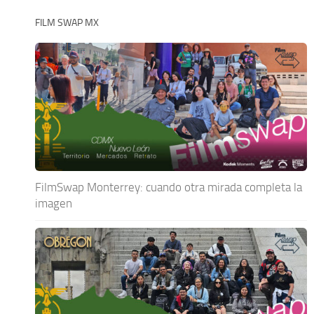
FILM SWAP MX
FilmSwap Monterrey: cuando otra mirada completa la
imagen