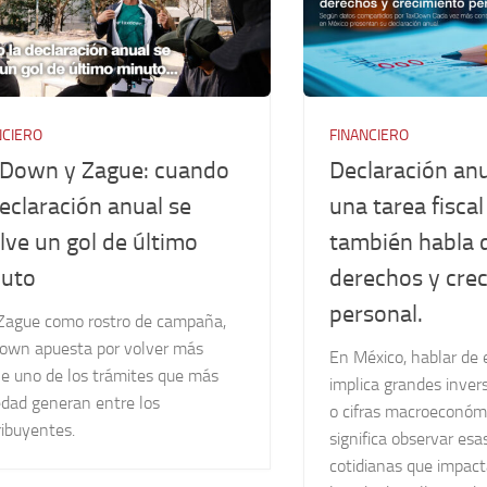
NCIERO
FINANCIERO
Down y Zague: cuando
Declaración an
declaración anual se
una tarea fisca
lve un gol de último
también habla 
uto
derechos y cre
personal.
Zague como rostro de campaña,
own apuesta por volver más
En México, hablar de
le uno de los trámites que más
implica grandes invers
edad generan entre los
o cifras macroeconóm
ribuyentes.
significa observar esa
cotidianas que impac