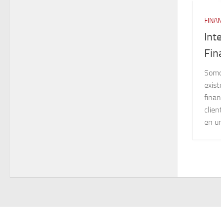
FINA
Int
Fin
Somo
exist
finan
clien
en un