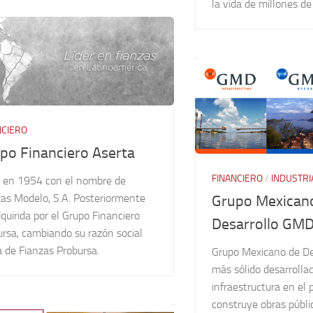
la vida de millones d
NCIERO
po Financiero Aserta
FINANCIERO
/
INDUSTRI
 en 1954 con el nombre de
zas Modelo, S.A. Posteriormente
Grupo Mexican
quirida por el Grupo Financiero
Desarrollo GM
rsa, cambiando su razón social
a de Fianzas Probursa.
Grupo Mexicano de Des
más sólido desarrolla
infraestructura en el 
construye obras públi