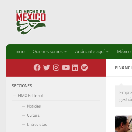
Debajo del contenido
Inicio
Quienes somos
Anúnciate aquí
México
FINANC
SECCIONES
Empres
HMX Editorial
gestió
Noticias
Cultura
Entrevistas