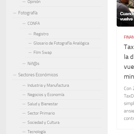
Opinión
Fotografía
CONFA
Registro
FINA
Glosario de Fotografía Analógica
Tax
Film Swap
la 
Niñ@s
vue
Sectores Económicos
min
Industria y Manufactura
Con 
Negocios y Economía
TaxD
simp
Salud y Bienestar
ansi
Sector Primario
cont
Sociedad y Cultura
Tecnología