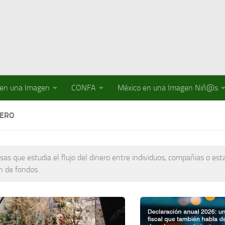
 en una Imagen
CONFA
México en una Imagen Niñ@s
IERO
as que estudia el flujo del dinero entre individuos, compañias o es
n de fondos.