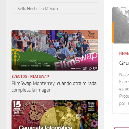
Sello Hecho en México
FINA
Gru
Nace
EVENTOS
/
FILM SWAP
Fian
FilmSwap Monterrey: cuando otra mirada
es ad
completa la imagen
Probu
por l