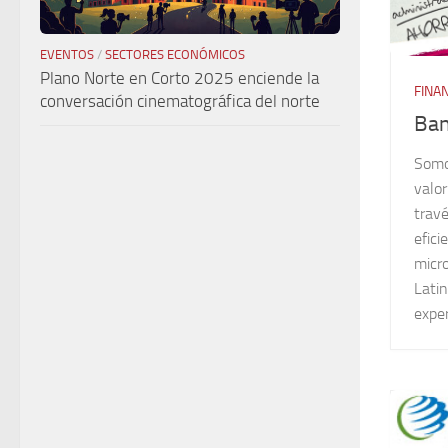
EVENTOS
/
SECTORES ECONÓMICOS
Plano Norte en Corto 2025 enciende la
FINA
conversación cinematográfica del norte
Ban
Somo
valor
trav
efici
micr
Lati
exper