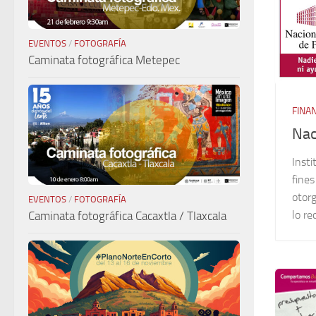
EVENTOS
/
FOTOGRAFÍA
Caminata fotográfica Metepec
FINA
Nac
Insti
fines
otor
EVENTOS
/
FOTOGRAFÍA
lo re
Caminata fotográfica Cacaxtla / Tlaxcala