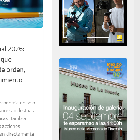
ual 2026:
l que
de orden,
cimiento
 economía no solo
iones, industrias
icas. También
s acciones
tan directamente