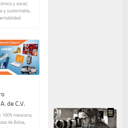
ómica y social,
a y sustentable,
entabilidad.
ro
A. de C.V.
n 100% mexicana,
asa de Bolsa,