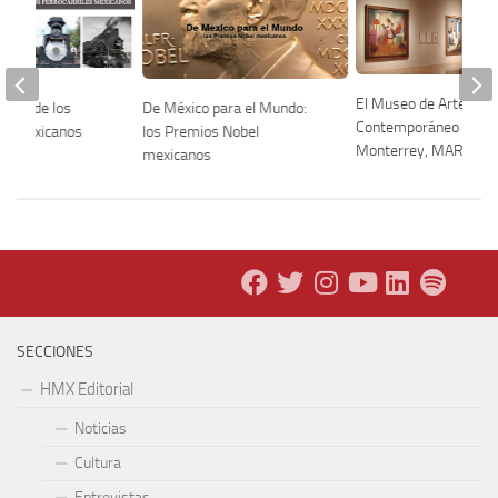
El Museo de Arte
De México para el Mundo:
onal de los
Contemporáneo de
los Premios Nobel
les Mexicanos
Monterrey, MARCO
mexicanos
SECCIONES
HMX Editorial
Noticias
Cultura
Entrevistas