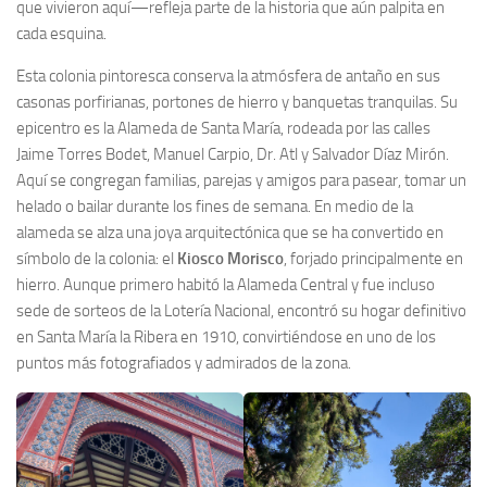
que vivieron aquí—refleja parte de la historia que aún palpita en
cada esquina.
Esta colonia pintoresca conserva la atmósfera de antaño en sus
casonas porfirianas, portones de hierro y banquetas tranquilas. Su
epicentro es la Alameda de Santa María, rodeada por las calles
Jaime Torres Bodet, Manuel Carpio, Dr. Atl y Salvador Díaz Mirón.
Aquí se congregan familias, parejas y amigos para pasear, tomar un
helado o bailar durante los fines de semana. En medio de la
alameda se alza una joya arquitectónica que se ha convertido en
símbolo de la colonia: el
Kiosco Morisco
, forjado principalmente en
hierro. Aunque primero habitó la Alameda Central y fue incluso
sede de sorteos de la Lotería Nacional, encontró su hogar definitivo
en Santa María la Ribera en 1910, convirtiéndose en uno de los
puntos más fotografiados y admirados de la zona.