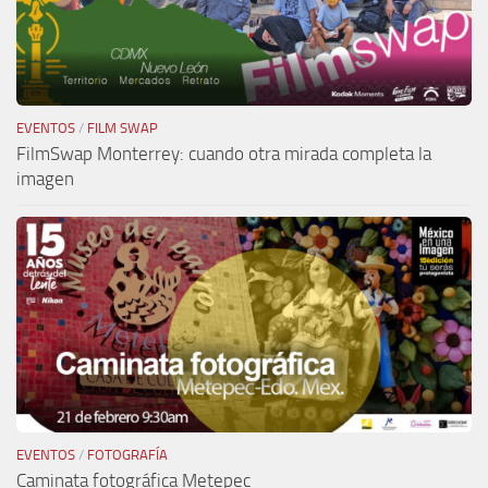
EVENTOS
/
FILM SWAP
FilmSwap Monterrey: cuando otra mirada completa la
imagen
EVENTOS
/
FOTOGRAFÍA
Caminata fotográfica Metepec