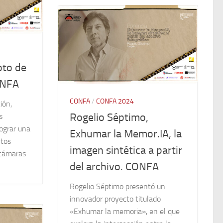
oto de
ONFA
CONFA
/
CONFA 2024
ión,
Rogelio Séptimo,
s
lograr una
Exhumar la Memor.IA, la
ntos
imagen sintética a partir
 cámaras
del archivo. CONFA
Rogelio Séptimo presentó un
innovador proyecto titulado
«Exhumar la memoria», en el que