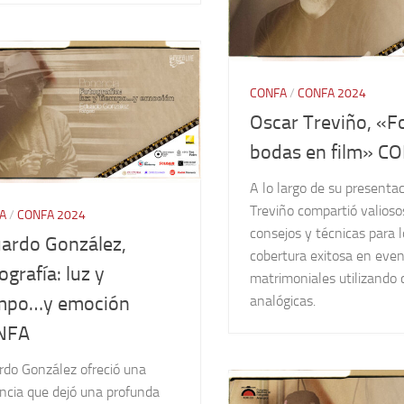
CONFA
/
CONFA 2024
Oscar Treviño, «F
bodas en film» C
A lo largo de su presentac
Treviño compartió valioso
A
/
CONFA 2024
consejos y técnicas para 
ardo González,
cobertura exitosa en eve
ografía: luz y
matrimoniales utilizando
mpo…y emoción
analógicas.
NFA
rdo González ofreció una
ncia que dejó una profunda