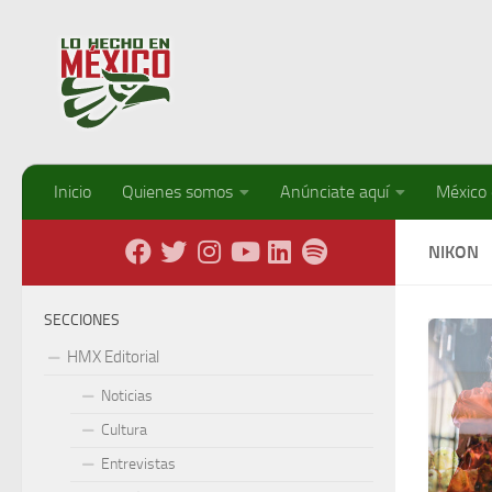
Debajo del contenido
Inicio
Quienes somos
Anúnciate aquí
México
NIKON
SECCIONES
HMX Editorial
Noticias
Cultura
Entrevistas