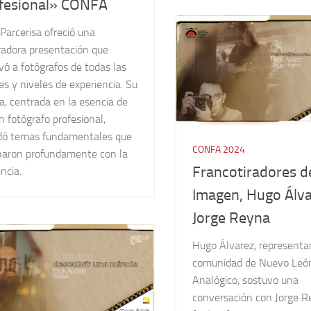
fesional» CONFA
Parcerisa ofreció una
radora presentación que
vó a fotógrafos de todas las
s y niveles de experiencia. Su
a, centrada en la esencia de
n fotógrafo profesional,
dó temas fundamentales que
CONFA 2024
naron profundamente con la
Francotiradores de
ncia.
Imagen, Hugo Álva
Jorge Reyna
Hugo Álvarez, representa
comunidad de Nuevo Leó
Analógico, sostuvo una
conversación con Jorge R