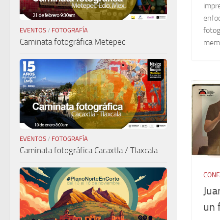
impre
enfo
foto
EVENTOS
/
FOTOGRAFÍA
Caminata fotográfica Metepec
memo
EVENTOS
/
FOTOGRAFÍA
Caminata fotográfica Cacaxtla / Tlaxcala
CONF
Jua
un 