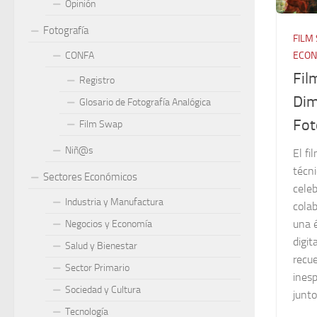
Opinión
Fotografía
FILM
ECON
CONFA
Fil
Registro
Dim
Glosario de Fotografía Analógica
Fot
Film Swap
Niñ@s
El f
técni
Sectores Económicos
celeb
Industria y Manufactura
colab
una 
Negocios y Economía
digit
Salud y Bienestar
recue
Sector Primario
inesp
Sociedad y Cultura
junto
Tecnología