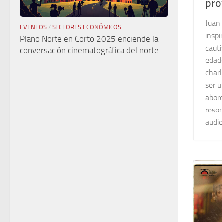
pro
Juan 
EVENTOS
/
SECTORES ECONÓMICOS
inspi
Plano Norte en Corto 2025 enciende la
cauti
conversación cinematográfica del norte
edade
charl
ser u
abor
reso
audie