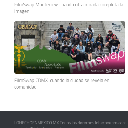
FilmSwap Monterrey: cuando otra mirada completa la
imagen
FilmSwap CDMX: cuando la ciudad se revela en
comunidad
LOHECHOENMEXICO.MX Todos los derechos lohechoenmexico