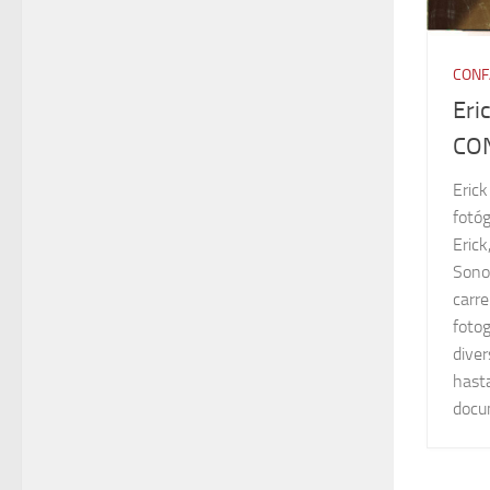
CONF
Eri
CO
Erick
fotóg
Erick
Sono
carre
foto
dive
hasta
docu