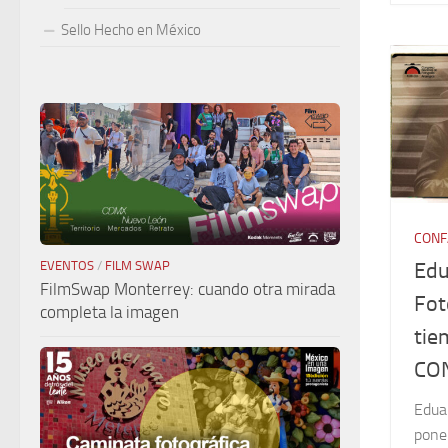
Sello Hecho en México
CONF
Edu
EVENTOS
/
FILM SWAP
FilmSwap Monterrey: cuando otra mirada
Fot
completa la imagen
tie
CO
Edua
pone