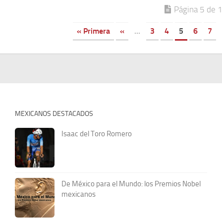
Página 5 de 
« Primera
«
...
3
4
5
6
7
MEXICANOS DESTACADOS
Isaac del Toro Romero
De México para el Mundo: los Premios Nobel
mexicanos