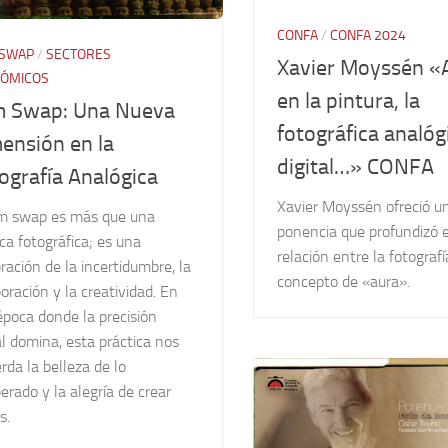
CONFA
/
CONFA 2024
 SWAP
/
SECTORES
Xavier Moyssén «
ÓMICOS
en la pintura, la
m Swap: Una Nueva
fotográfica analógi
ensión en la
digital…» CONFA
ografía Analógica
Xavier Moyssén ofreció u
ilm swap es más que una
ponencia que profundizó e
ca fotográfica; es una
relación entre la fotografí
ración de la incertidumbre, la
concepto de «aura».
oración y la creatividad. En
época donde la precisión
al domina, esta práctica nos
rda la belleza de lo
erado y la alegría de crear
s.