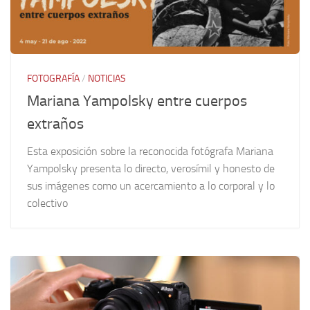
FOTOGRAFÍA
/
NOTICIAS
Mariana Yampolsky entre cuerpos
extraños
Esta exposición sobre la reconocida fotógrafa Mariana
Yampolsky presenta lo directo, verosímil y honesto de
sus imágenes como un acercamiento a lo corporal y lo
colectivo