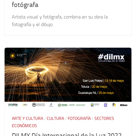
fotógrafa
Artista visual y fotógrafa, combina en su obra la
fotografía y el dibujo.
ARTE Y CULTURA
/
CULTURA
/
FOTOGRAFÍA
/
SECTORES
ECONÓMICOS
DILMX Día Internacional de la Luz 2022