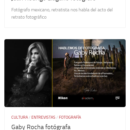
Fotógrafo mexicano, retratista nos habla del acto del
retrato fotográfico
CULTURA
/
ENTREVISTAS
/
FOTOGRAFÍA
Gaby Rocha fotógrafa