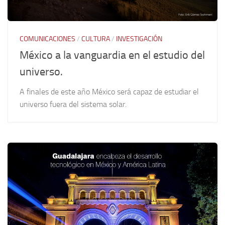
COMUNICACIONES
/
CULTURA
/
INVESTIGACIÓN
México a la vanguardia en el estudio del
universo.
A finales de este año México será capaz de estudiar el
universo fuera del sistema solar.