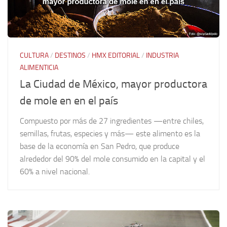
CULTURA
/
DESTINOS
/
HMX EDITORIAL
/
INDUSTRIA
ALIMENTICIA
La Ciudad de México, mayor productora
de mole en en el país
Compuesto por más de 27 ingredientes —entre chiles,
semillas, frutas, especies y más— este alimento es la
base de la economía en San Pedro, que produce
alrededor del 90% del mole consumido en la capital y el
60% a nivel nacional.