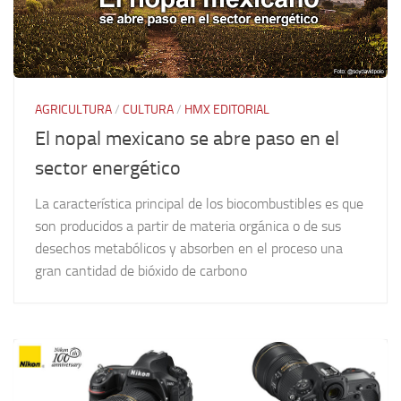
AGRICULTURA
/
CULTURA
/
HMX EDITORIAL
El nopal mexicano se abre paso en el
sector energético
La característica principal de los biocombustibles es que
son producidos a partir de materia orgánica o de sus
desechos metabólicos y absorben en el proceso una
gran cantidad de bióxido de carbono