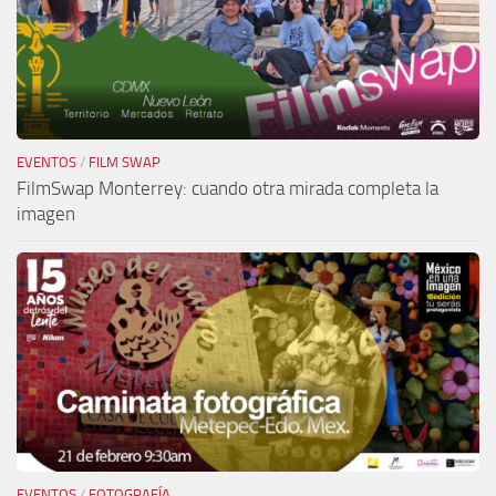
EVENTOS
/
FILM SWAP
FilmSwap Monterrey: cuando otra mirada completa la
imagen
EVENTOS
/
FOTOGRAFÍA