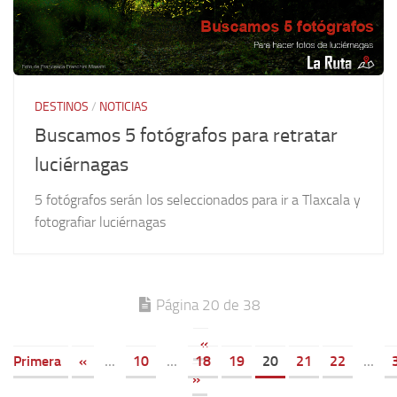
DESTINOS
/
NOTICIAS
Buscamos 5 fotógrafos para retratar
luciérnagas
5 fotógrafos serán los seleccionados para ir a Tlaxcala y
fotografiar luciérnagas
Página 20 de 38
«
Primera
«
...
10
...
18
19
20
21
22
...
»