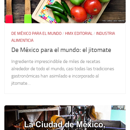
DE MÉXICO PARA EL MUNDO
/
HMX EDITORIAL
/
INDUSTRIA
ALIMENTICIA
De México para el mundo: el jitomate
Ingrediente imprescindible de miles de recetas
alrededor de todo el mundo, casi todas las tradiciones
gastronómicas han asimilado e incorporado al
jitomate…