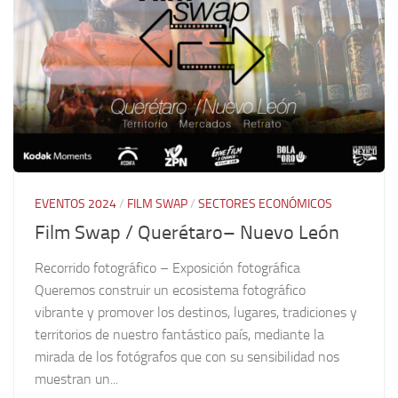
EVENTOS 2024
/
FILM SWAP
/
SECTORES ECONÓMICOS
Film Swap / Querétaro– Nuevo León
Recorrido fotográfico – Exposición fotográfica
Queremos construir un ecosistema fotográfico
vibrante y promover los destinos, lugares, tradiciones y
territorios de nuestro fantástico país, mediante la
mirada de los fotógrafos que con su sensibilidad nos
muestran un...