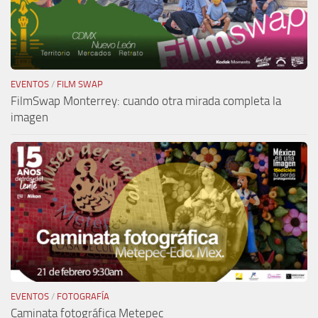
EVENTOS
/
FILM SWAP
FilmSwap Monterrey: cuando otra mirada completa la
imagen
EVENTOS
/
FOTOGRAFÍA
Caminata fotográfica Metepec