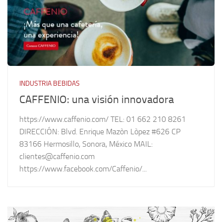
INDUSTRIA BEBIDAS
CAFFENIO: una visión innovadora
https://www.caffenio.com/ TEL: 01 662 210 8261
DIRECCIÓN: Blvd. Enrique Mazòn Lòpez #626 CP
83166 Hermosillo, Sonora, México MAIL:
clientes@caffenio.com
https://www.facebook.com/Caffenio/...