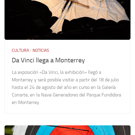
CULTURA
/
NOTICIAS
Da Vinci llega a Monterrey
La exposición «Da Vinci, la exhibición» llegó a
Monterrey y será posible visitar a partir del 18 de julio
hasta el 24 de agosto del año en curso en la Galería
Conarte, en la Nave Generadores del Parque Fundidora
en Monterrey.