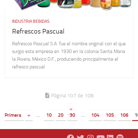
INDUSTRIA BEBIDAS
Refrescos Pascual
Refrescos Pascual S.A. fue el nombre original con el que
surgio esta empresa en 1930 en la colonia Santa Maria
la Rivera, México D.F., produciendo principalmente el
refresco pascual
Página 107 de 108
«
Primera
«
...
10
20
30
...
104
105
106
1