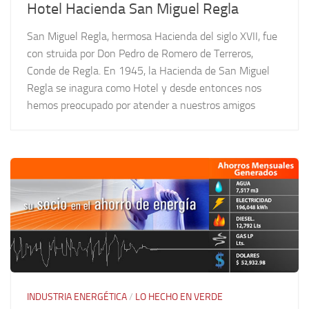
Hotel Hacienda San Miguel Regla
San Miguel Regla, hermosa Hacienda del siglo XVII, fue
con struida por Don Pedro de Romero de Terreros,
Conde de Regla. En 1945, la Hacienda de San Miguel
Regla se inagura como Hotel y desde entonces nos
hemos preocupado por atender a nuestros amigos
INDUSTRIA ENERGÉTICA
/
LO HECHO EN VERDE