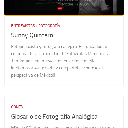
ENTREVISTAS
/
FOTOGRAFÍA
Sunny Quintero
Fotoperiodista y fotógrafa callejera. Es fundadora y
curadora de la comunidad de Fotógrafas Mexicanas.
Tendremos una nueva conversación con ella te
invitamos a escucharla y compartirla , conoce su
perspectiva de México!!
CONFA
Glosario de Fotografía Analógica
Más de 80 términos esenciales del universo del carrete,