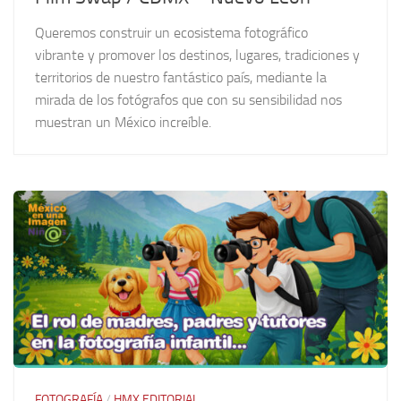
Queremos construir un ecosistema fotográfico
vibrante y promover los destinos, lugares, tradiciones y
territorios de nuestro fantástico país, mediante la
mirada de los fotógrafos que con su sensibilidad nos
muestran un México increíble.
FOTOGRAFÍA
/
HMX EDITORIAL