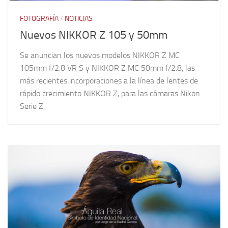
FOTOGRAFÍA
/
NOTICIAS
Nuevos NIKKOR Z 105 y 50mm
Se anuncian los nuevos modelos NIKKOR Z MC
105mm f/2.8 VR S y NIKKOR Z MC 50mm f/2.8, las
más recientes incorporaciones a la línea de lentes de
rápido crecimiento NIKKOR Z, para las cámaras Nikon
Serie Z